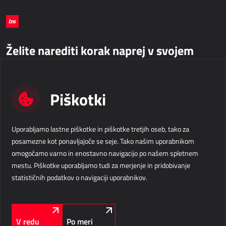
Želite narediti korak naprej v svojem
poslovanju?
Piškotki
Kontaktirajte nas
Business Solutions d.o.o.
info@b-s.si
Uporabljamo lastne piškotke in piškotke tretjih oseb, tako za
Velika pot 15
+386 5 338 41 00
posamezne kot ponavljajoče se seje. Tako našim uporabnikom
5250 Solkan
Slovenija
Podatki o podjetju
omogočamo varno in enostavno navigacijo po našem spletnem
mestu. Piškotke uporabljamo tudi za merjenje in pridobivanje
LinkedIn
Facebook
Instagram
SLEDITE NAM
statističnih podatkov o navigaciji uporabnikov.
V redu
Po meri