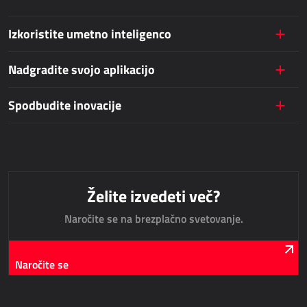
Dynamics 365 Field Service
Izkoristite umetno inteligenco
JAVNE STORITVE
Nadgradite svojo aplikacijo
AllForUtility
Spodbudite inovacije
AllForUtility Portal
NAMENSKE REŠITVE
AllForAutoClub
Želite izvedeti več?
Mobilne aplikacije
Naročite se na brezplačno svetovanje.
Platforma Zdravniki
HRM - KADROVSKA SLUŽBA
Naročite se
Power Registration & Planning