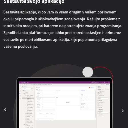
Sestavite svojo aplikacijo
AllForWeb
Pospeševanje spletne prodaje
Sestavite aplikacijo, ki bo vam in vsem drugim v vašem poslovnem
okolju pripomogla k učinkovitejšem sodelovanju. Rešujte probleme z
intuitivnim orodjem, pri katerem ne potrebujete znanja programiranja.
SPLETNE APLIKACIJE
Zgradite lahko platformo, kjer lahko preko prednastavljenih primerov
sestavite po meri oblikovano aplikacijo, ki je popolnoma prilagojena
AllForEcommerce
vašemu poslovanju.
AllForWeb
Portali B2B
Kompleksne spletne strani
Predstavitvene spletne strani
MRP - PROIZVODNJA
Dynamics 365 Business Central
Power MES
Power Display