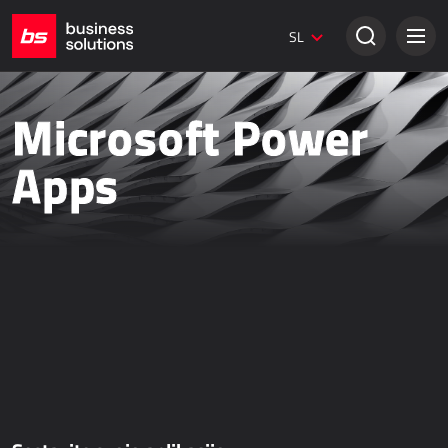
Dynamics 365 Marketing
SL
Digitalni marketing
Spletne strani Umbraco
Kreativne rešitve
Microsoft Power
KLASIČNA PRODAJA
Apps
Dynamics 365 Business Central
Dynamics 365 Sales
Power Retail
Elektronsko poslovanje - bizBox
SPLETNA PRODAJA
AllForEcommerce
AllForNextGen