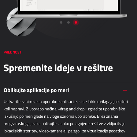
Netronic - VAPS
NABAVA
Dynamics 365 Business Central
Kepion
Elektronsko poslovanje - bizBox
PREDNOSTI
Spremenite ideje v rešitve
SKLADIŠČENJE IN LOGISTIKA
Power Logistics
Oblikujte aplikacije po meri
Power WMS
Ustvarite zanimive in uporabne aplikacije, ki se lahko prilagajajo kateri
koli napravi. Z uporabo načina »drag and drop« zgradite uporabniško
TERENSKO DELO
izkušnjo po meri glede na vloge oziroma uporabnike. Brez znanja
programskega jezika oblikujte visoko prilagojene rešitve z vključitvijo
AllForFieldService
lokacijskih storitev, videokamere ali pa zgolj za vizualizacijo podatkov.
AllForFieldSales