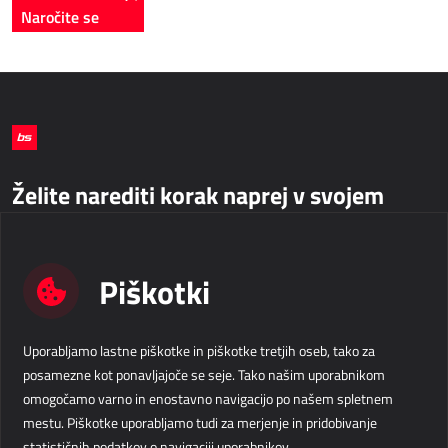
Naročite se
Želite narediti korak naprej v svojem
poslovanju?
Piškotki
Kontaktirajte nas
Business Solutions d.o.o.
info@b-s.si
Uporabljamo lastne piškotke in piškotke tretjih oseb, tako za
Velika pot 15
+386 5 338 41 00
posamezne kot ponavljajoče se seje. Tako našim uporabnikom
5250 Solkan
Slovenija
Podatki o podjetju
omogočamo varno in enostavno navigacijo po našem spletnem
mestu. Piškotke uporabljamo tudi za merjenje in pridobivanje
LinkedIn
Facebook
Instagram
SLEDITE NAM
statističnih podatkov o navigaciji uporabnikov.