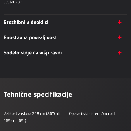
sestankov.
Dynamics 365 Field Service
Brezhibni videoklici
JAVNE STORITVE
Enostavna povezljivost
AllForUtility
AllForUtility Portal
Sodelovanje na višji ravni
NAMENSKE REŠITVE
AllForAutoClub
Mobilne aplikacije
Tehnične specifikacije
Platforma Zdravniki
HRM - KADROVSKA SLUŽBA
Velikost zaslona 218 cm (86'') ali
Operacijski sistem Android
165 cm (65'')
Power Registration & Planning