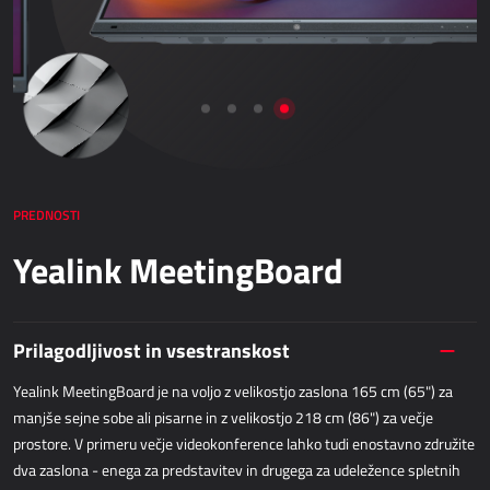
Netronic - VAPS
NABAVA
Dynamics 365 Business Central
Kepion
Elektronsko poslovanje - bizBox
PREDNOSTI
SKLADIŠČENJE IN LOGISTIKA
Yealink MeetingBoard
Power Logistics
Power WMS
Prilagodljivost in vsestranskost
Yealink MeetingBoard je na voljo z velikostjo zaslona 165 cm (65") za
TERENSKO DELO
manjše sejne sobe ali pisarne in z velikostjo 218 cm (86") za večje
prostore. V primeru večje videokonference lahko tudi enostavno združite
AllForFieldService
dva zaslona - enega za predstavitev in drugega za udeležence spletnih
AllForFieldSales