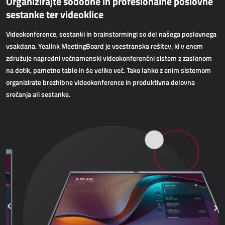
Organizirajte sodobne in profesionalne poslovne
AllForWeb
sestanke ter videoklice
Pospeševanje spletne prodaje
Videokonference, sestanki in brainstormingi so del našega poslovnega
vsakdana. Yealink MeetingBoard je vsestranska rešitev, ki v enem
SPLETNE APLIKACIJE
združuje napredni večnamenski videokonferenčni sistem z zaslonom
na dotik, pametno tablo in še veliko več. Tako lahko z enim sistemom
AllForEcommerce
organizirate brezhibne videokonference in produktivna delovna
AllForWeb
srečanja ali sestanke.
Portali B2B
Kompleksne spletne strani
Predstavitvene spletne strani
MRP - PROIZVODNJA
Dynamics 365 Business Central
Power MES
Power Display