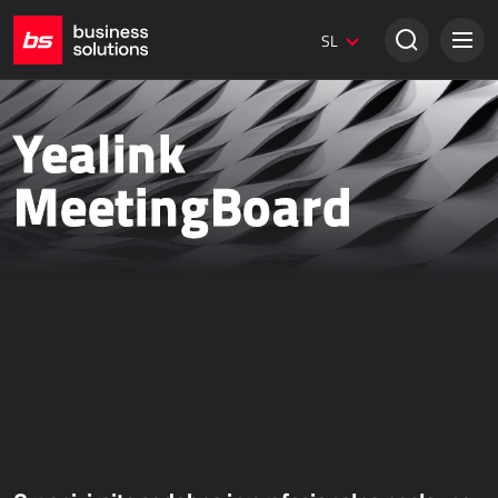
Dynamics 365 Marketing
SL
Digitalni marketing
Spletne strani Umbraco
Kreativne rešitve
Yealink
KLASIČNA PRODAJA
MeetingBoard
Dynamics 365 Business Central
Dynamics 365 Sales
Power Retail
Elektronsko poslovanje - bizBox
SPLETNA PRODAJA
AllForEcommerce
AllForNextGen