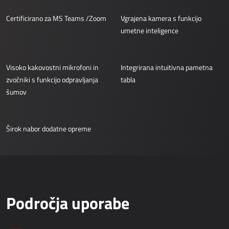
AllForTeam HRM
Certificirano za MS Teams /Zoom
Vgrajena kamera s funkcijo
Dynamics 365 Plače
umetne inteligence
Dynamics 365 Kadrovska evidenca
IOT - REŠITVE INTERNETA STVARI
Visoko kakovostni mikrofoni in
Integrirana intuitivna pametna
zvočniki s funkcijo odpravljanja
tabla
Power Attendance
šumov
INFORMACIJSKA INFRASTRUKTURA
Širok nabor dodatne opreme
Microsoft Azure
Računalniška oprema
Strežniška oprema
Mrežna oprema
Področja uporabe
Sistemska podpora