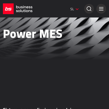
Dynamics 365 Marketing
SL
Digitalni marketing
Spletne strani Umbraco
Kreativne rešitve
Power MES
KLASIČNA PRODAJA
Dynamics 365 Business Central
Dynamics 365 Sales
Power Retail
Elektronsko poslovanje - bizBox
SPLETNA PRODAJA
AllForEcommerce
AllForNextGen