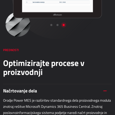
Netronic - VAPS
NABAVA
Dynamics 365 Business Central
Kepion
Elektronsko poslovanje - bizBox
PREDNOSTI
SKLADIŠČENJE IN LOGISTIKA
Optimizirajte procese v
proizvodnji
Power Logistics
Power WMS
Načrtovanje dela
TERENSKO DELO
Orodje Power MES je razširitev standardnega dela proizvodnega modula
AllForFieldService
znotraj rešitve Microsoft Dynamics 365 Business Central. Znotraj
poslovnoinformacijskega sistema podjetje naredi načrt proizvodnje in
AllForFieldSales