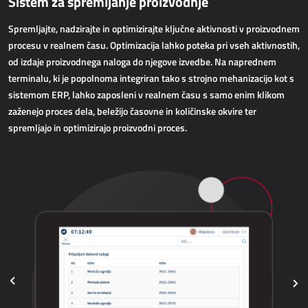
Sistem za spremljanje proizvodnje
AllForWeb
Pospeševanje spletne prodaje
Spremljajte, nadzirajte in optimizirajte ključne aktivnosti v proizvodnem
procesu v realnem času. Optimizacija lahko poteka pri vseh aktivnostih,
od izdaje proizvodnega naloga do njegove izvedbe. Na naprednem
SPLETNE APLIKACIJE
terminalu, ki je popolnoma integriran tako s strojno mehanizacijo kot s
sistemom ERP, lahko zaposleni v realnem času s samo enim klikom
AllForEcommerce
zaženejo proces dela, beležijo časovne in količinske okvire ter
AllForWeb
spremljajo in optimizirajo proizvodni proces.
Portali B2B
Kompleksne spletne strani
Predstavitvene spletne strani
MRP - PROIZVODNJA
Dynamics 365 Business Central
Power MES
Power Display