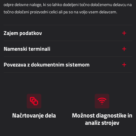
odpre delovne naloge, ki so lahko dodeljeni točno določenemu delavcu na
Dynamics 365 Field Service
točno določeni proizvodni celici ali pa so na voljo vsem delavcem.
JAVNE STORITVE
Zajem podatkov
AllForUtility
Namenski terminali
AllForUtility Portal
Povezava z dokumentnim sistemom
NAMENSKE REŠITVE
AllForAutoClub
Mobilne aplikacije
Platforma Zdravniki
Načrtovanje dela
Možnost diagnostike in
HRM - KADROVSKA SLUŽBA
analiz strojev
Power Registration & Planning