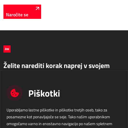
Naročite se
Želite narediti korak naprej v svojem
poslovanju?
Piškotki
Kontaktirajte nas
Business Solutions d.o.o.
info@b-s.si
Uporabljamo lastne piškotke in piškotke tretjih oseb, tako za
Velika pot 15
+386 5 338 41 00
posamezne kot ponavljajoče se seje. Tako našim uporabnikom
5250 Solkan
Slovenija
Podatki o podjetju
omogočamo varno in enostavno navigacijo po našem spletnem