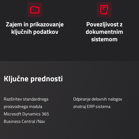
AllForTeam HRM
Dynamics 365 Plače
Dynamics 365 Kadrovska evidenca
Zajem in prikazovanje
Povezljivost z
ključnih podatkov
dokumentnim
sistemom
IOT - REŠITVE INTERNETA STVARI
Power Attendance
INFORMACIJSKA INFRASTRUKTURA
Ključne prednosti
Microsoft Azure
Računalniška oprema
Razširitev standardnega
Odpiranje delovnih nalogov
proizvodnega modula
znotraj ERP sistema
Strežniška oprema
Microsoft Dynamics 365
Mrežna oprema
Business Central /Nav
Sistemska podpora