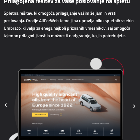
Prilagojena rešitev za vaše poslovanje na spletu
AllForWeb
Pospeševanje spletne prodaje
Spletna rešitev, ki omogoča prilagajanje vašim željam in vrsti
poslovanja. Orodje AllForWeb temelji na upravljalniku spletnih vsebin
Umbraco, ki velja za enega najbolj priznanih vmesnikov, saj omogoča
SPLETNE APLIKACIJE
izjemno prilagodljivost in možnosti nadgradnje, ko jih potrebujete.
AllForEcommerce
AllForWeb
Portali B2B
Kompleksne spletne strani
Predstavitvene spletne strani
MRP - PROIZVODNJA
Dynamics 365 Business Central
Power MES
Power Display