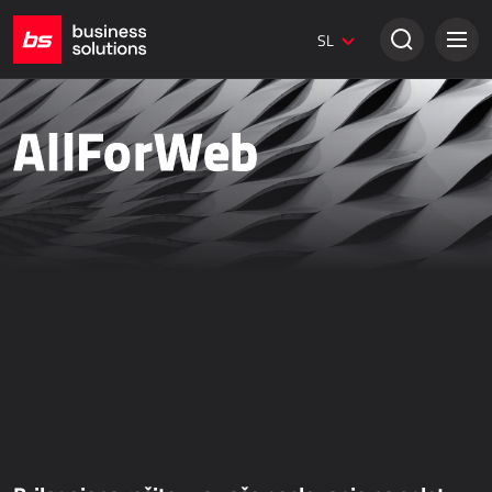
Dynamics 365 Marketing
SL
Digitalni marketing
Spletne strani Umbraco
Kreativne rešitve
AllForWeb
KLASIČNA PRODAJA
Dynamics 365 Business Central
Dynamics 365 Sales
Power Retail
Elektronsko poslovanje - bizBox
SPLETNA PRODAJA
AllForEcommerce
AllForNextGen