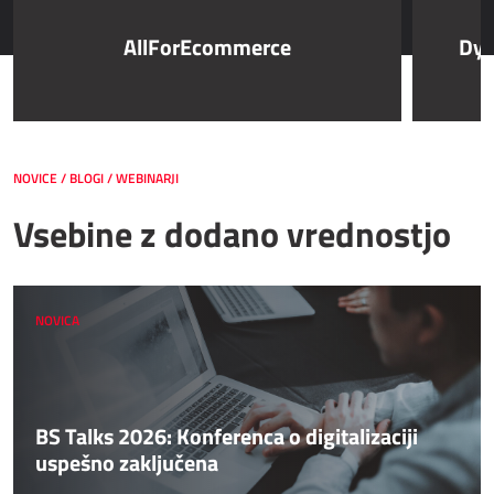
AllForEcommerce
Dyn
NOVICE / BLOGI / WEBINARJI
Vsebine z dodano vrednostjo
NOVICA
BS Talks 2026: Konferenca o digitalizaciji
uspešno zaključena