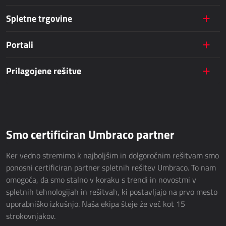
Dynamics 365 Field Service
Spletne trgovine
JAVNE STORITVE
Portali
AllForUtility
Prilagojene rešitve
AllForUtility Portal
NAMENSKE REŠITVE
Smo certificiran Umbraco partner
AllForAutoClub
Mobilne aplikacije
Ker vedno stremimo k najboljšim in dolgoročnim rešitvam smo
Platforma Zdravniki
ponosni certificiran partner spletnih rešitev Umbraco. To nam
omogoča, da smo stalno v koraku s trendi in novostmi v
spletnih tehnologijah in rešitvah, ki postavljajo na prvo mesto
HRM - KADROVSKA SLUŽBA
uporabniško izkušnjo. Naša ekipa šteje že več kot 15
strokovnjakov.
Power Registration & Planning