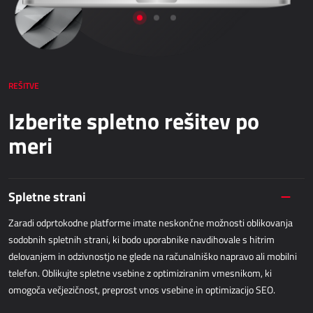
Netronic - VAPS
NABAVA
Dynamics 365 Business Central
REŠITVE
Kepion
Izberite spletno rešitev po
Elektronsko poslovanje - bizBox
meri
SKLADIŠČENJE IN LOGISTIKA
Power Logistics
Spletne strani
Power WMS
Zaradi odprtokodne platforme imate neskončne možnosti oblikovanja
sodobnih spletnih strani, ki bodo uporabnike navdihovale s hitrim
TERENSKO DELO
delovanjem in odzivnostjo ne glede na računalniško napravo ali mobilni
telefon. Oblikujte spletne vsebine z optimiziranim vmesnikom, ki
AllForFieldService
omogoča večjezičnost, preprost vnos vsebine in optimizacijo SEO.
AllForFieldSales