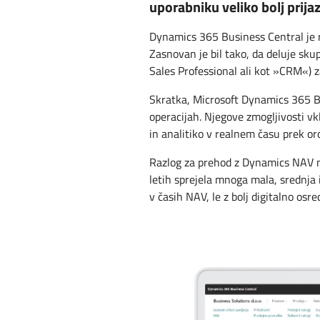
uporabniku veliko bolj prija
Dynamics 365 Business Central je re
Zasnovan je bil tako, da deluje sk
Sales Professional ali kot »CRM«) z
Skratka, Microsoft Dynamics 365 B
operacijah. Njegove zmogljivosti vkl
in analitiko v realnem času prek o
Razlog za prehod z Dynamics NAV na 
letih sprejela mnoga mala, srednja 
v časih NAV, le z bolj digitalno osr