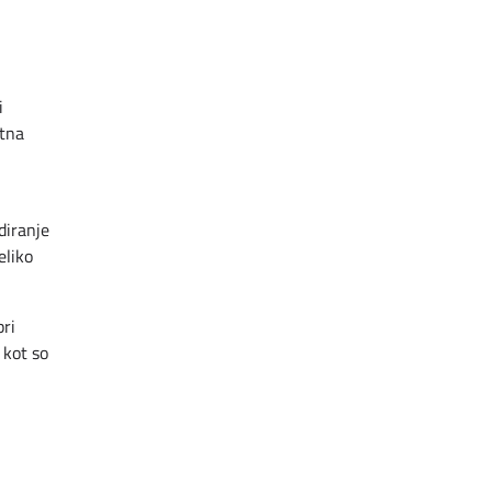
i
etna
diranje
eliko
pri
 kot so