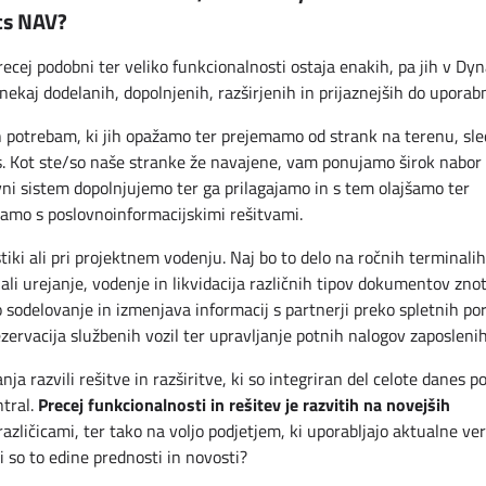
ics NAV?
recej podobni ter veliko funkcionalnosti ostaja enakih, pa jih v Dy
kaj dodelanih, dopolnjenih, razširjenih in prijaznejših do uporabn
n potrebam, ki jih opažamo ter prejemamo od strank na terenu, sl
ns. Kot ste/so naše stranke že navajene, vam ponujamo širok nabor
vni sistem dopolnjujemo ter ga prilagajamo in s tem olajšamo ter
piramo s poslovnoinformacijskimi rešitvami.
istiki ali pri projektnem vodenju. Naj bo to delo na ročnih terminali
li urejanje, vodenje in likvidacija različnih tipov dokumentov znot
sodelovanje in izmenjava informacij s partnerji preko spletnih po
ezervacija službenih vozil ter upravljanje potnih nalogov zaposlenih
nja razvili rešitve in razširitve, ki so integriran del celote danes 
Precej funkcionalnosti in rešitev je razvitih na novejših
tral.
različicami, ter tako na voljo podjetjem, ki uporabljajo aktualne ver
i so to edine prednosti in novosti?