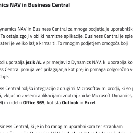
ics NAV in Business Central
namics NAV in Business Central za mnoga podjetja je uporabnišk
. Ta ostaja zgolj v obliki namizne aplikacije. Business Central je spl
kateri je veliko lažje krmariti. To mnogim podjetjem omogoča bolj
jezik AL
odi uporablja
v primerjavi z Dynamics NAV, ki uporablja ko
 Central ponuja več prilagajanja kot prej in pomaga dolgoročno v
dnje.
 Central boljšo integracijo z drugimi Microsoftovimi orodji, ki so 
i, vključno z vsemi aplikacijami znotraj zbirke Microsoft Dynamics,
Office 365
Outlook
Excel
) in izdelki
, kot sta
in
.
iness Central, ki je in bo mnogim uporabnikom ter strankam