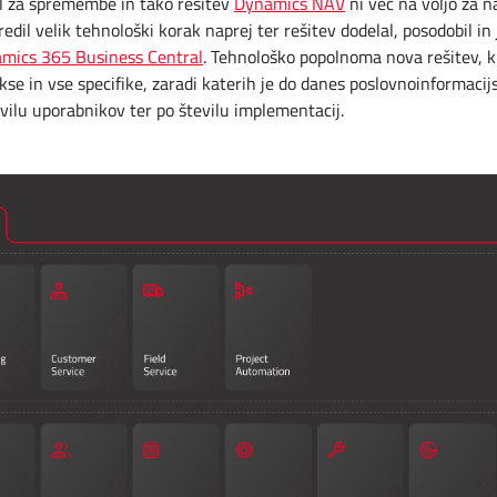
il za spremembe in tako rešitev
Dynamics NAV
ni več na voljo za n
edil velik tehnološki korak naprej ter rešitev dodelal, posodobil in 
mics 365 Business Central
. Tehnološko popolnoma nova rešitev, k
se in vse specifike, zaradi katerih je do danes poslovnoinformacij
vilu uporabnikov ter po številu implementacij.