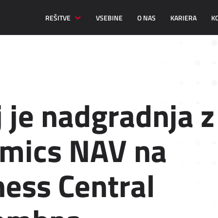
REŠITVE
VSEBINE
O NAS
KARIERA
K
 je nadgradnja z
mics NAV na
ness Central