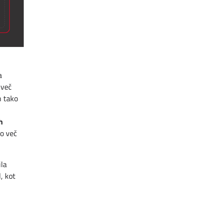
a
 več
n tako
h
bo več
ila
, kot