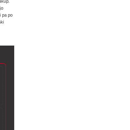
akup.
jo
i pa po
ski