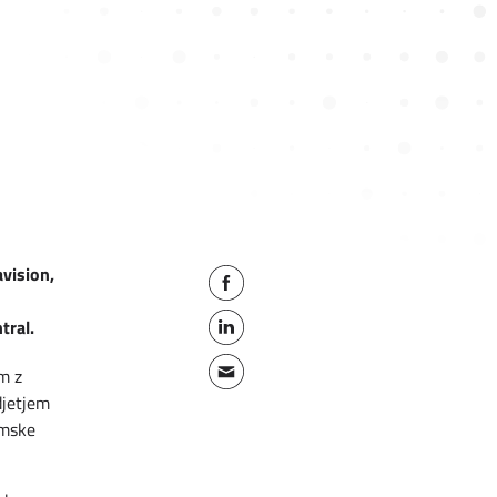
vision,
tral.
em z
djetjem
amske