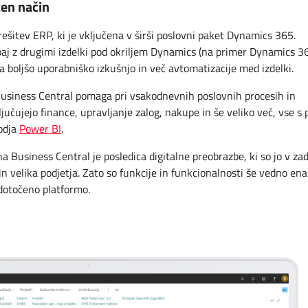
zen način
šitev ERP, ki je vključena v širši poslovni paket Dynamics 365.
upaj z drugimi izdelki pod okriljem Dynamics (na primer Dynamics 3
a boljšo uporabniško izkušnjo in več avtomatizacije med izdelki.
usiness Central pomaga pri vsakodnevnih poslovnih procesih in
jučujejo finance, upravljanje zalog, nakupe in še veliko več, vse s 
rodja
Power BI
.
Business Central je posledica digitalne preobrazbe, ki so jo v zad
in velika podjetja. Zato so funkcije in funkcionalnosti še vedno en
edotočeno platformo.