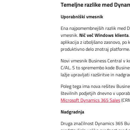
Temeljne razlike med Dynam
Uporabniški vmesnik
Ena najpomembnejših razlik med Dy
Nič več Windows klienta
vmesnik.
aplikacija z izboljšano zasnovo, po 
produktivno delo znotraj platforme.
Novi vmesnik Business Central v k
C/AL. S to spremembo kode Business
lažje upravljati razširitve in nadgra
Poleg tega ima nova rešitev Business
številnih podjetjih dnevno v uporab
Microsoft Dynamics 365 Sales
(CRM
Nadgradnja
Druga značilnost Dynamics 365 Bus