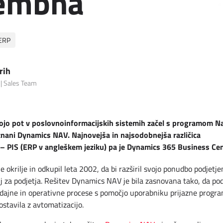
embna
ERP
rih
| Sales Team
vojo pot v poslovnoinformacijskih sistemih začel s programom Na
znani Dynamics NAV. Najnovejša in najsodobnejša različica
– PIS (ERP v angleškem jeziku) pa je Dynamics 365 Business Cen
e okrilje in odkupil leta 2002, da bi razširil svojo ponudbo podjetj
j za podjetja. Rešitev Dynamics NAV je bila zasnovana tako, da po
odajne in operativne procese s pomočjo uporabniku prijazne progr
ostavila z avtomatizacijo.