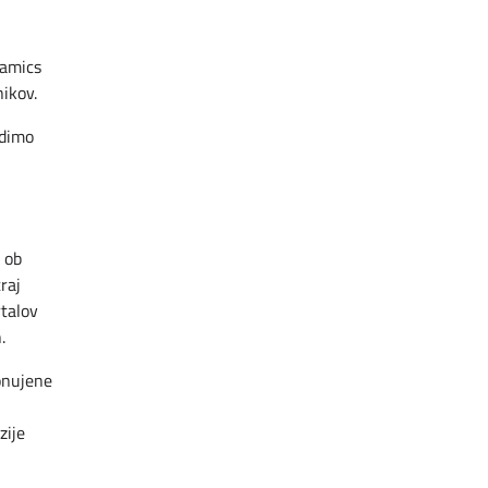
namics
ikov.
edimo
h ob
raj
rtalov
.
ponujene
zije