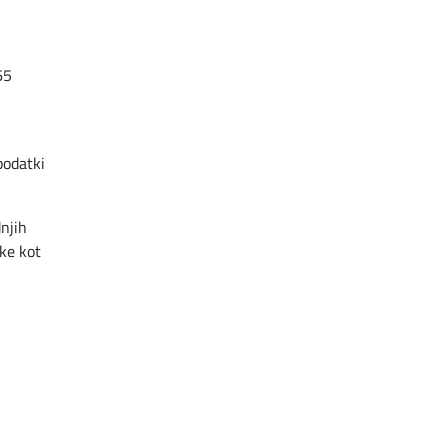
65
podatki
njih
ake kot