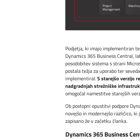
Podjetja, ki imajo implementiran t
Dynamics 365 Business Central, lah
posodobitev sistema s strani Micro
postala težja za uporabo ter seveda 
S starejšo verzijo 
implementiral.
nadgradnjah strežniške infrastru
omogočal namestitve starejših verzi
Ob postopni opustitvi podpore Dynam
novejšo in modernejšo različico, 
zapisano že v začetku članka.
Dynamics 365 Business Cent