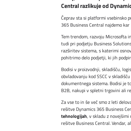
Central razlikuje od Dynam
Čeprav sta si platformi vsebinsko p
365 Business Central najdemo kar ne
Tem trendom, razvoju Microsofta i
tudi pri podjetju Business Solutio
razširitev sistema, s katerimi osno
pohitrimo delo podjetji, ki jih pod
Bodisi v proizvodnji, skladišču, log
obvladovanju kod SSCC v skladišču a
dokumentnega sistema. Bodisi je to 
B2B, nakupi v spletni trgovini ali r
Za vse to in še več smo z leti delova
rešitve Dynamics 365 Business Cen
tehnologijah
, v skladu z novejšimi 
rešitve Business Central. Vendar, al