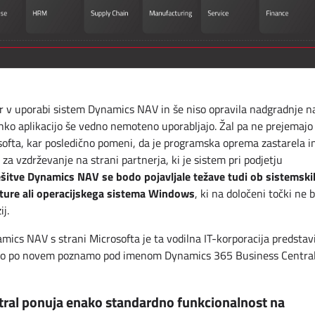
er v uporabi sistem Dynamics NAV in še niso opravila nadgradnje n
ko aplikacijo še vedno nemoteno uporabljajo. Žal pa ne prejemajo
softa, kar posledično pomeni, da je programska oprema zastarela i
za vzdrževanje na strani partnerja, ki je sistem pri podjetju
rešitve Dynamics NAV se bodo pojavljale težave tudi ob sistemski
kture ali operacijskega sistema Windows
, ki na določeni točki ne 
j.
ics NAV s strani Microsofta je ta vodilna IT-korporacija predstav
ki jo po novem poznamo pod imenom Dynamics 365 Business Central
ral ponuja enako standardno funkcionalnost na